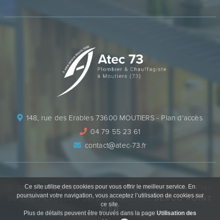
148, rue des Erables 73600 MOUTIERS -
Plan d'accès
04 79 55 23 61
contact
atec-73.fr
Ce site utilise des cookies pour vous offrir le meilleur service. En
© 2026
ATEC 73
|
Mentions légales
|
RGPD
|
Plan
poursuivant votre navigation, vous acceptez l’utilisation de cookies sur
du site
|
Création de sites internet
SERCO POINT
ce site.
WEB
Plus de détails peuvent être trouvés dans la page
Utilisation des